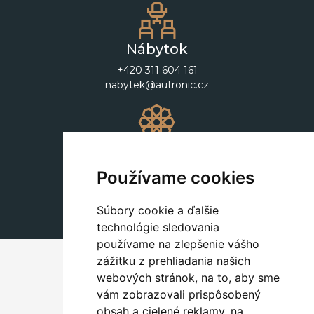
Nábytok
+420 311 604 161
nabytek@autronic.cz
Dekorácie
+420 311 604 182
Používame cookies
dekorace@autronic.cz
Súbory cookie a ďalšie
technológie sledovania
používame na zlepšenie vášho
zážitku z prehliadania našich
webových stránok, na to, aby sme
vám zobrazovali prispôsobený
obsah a cielené reklamy, na