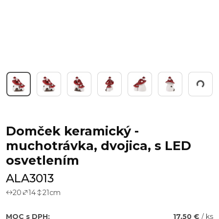
Working...
Domček keramický -
muchotrávka, dvojica, s LED
osvetlením
ALA3013
20
14
21
cm
MOC s DPH:
17,50 €
/ ks