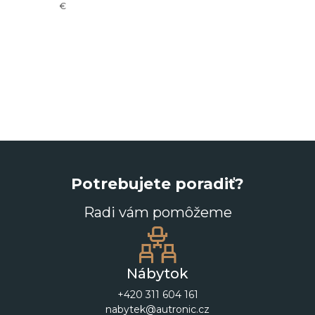
- 22%
€
117,00
€
Potrebujete poradiť?
Radi vám pomôžeme
Nábytok
+420 311 604 161
nabytek@autronic.cz