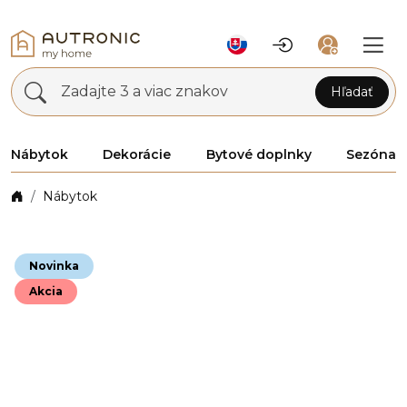
Zadajte 3 a viac znakov
Hľadať
Nábytok
Dekorácie
Bytové doplnky
Sezóna
Nábytok
Novinka
Akcia