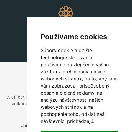
Dekorácie
+420 311 604 182
Používame cookies
dekorace@autronic.cz
Súbory cookie a ďalšie
technológie sledovania
používame na zlepšenie vášho
zážitku z prehliadania našich
webových stránok, na to, aby sme
vám zobrazovali prispôsobený
obsah a cielené reklamy, na
AUTRONIC, s.r.o. je spoločnosť zaoberajúca sa dovozom a
analýzu návštevnosti našich
veľkoobchodným predajom dizajnového aj štýlového
webových stránok a na
nábytku a dekorácií.
pochopenie toho, odkiaľ naši
Česká republika
návštevníci prichádzajú.
Chrustenice 270, 267 12 Loděnice u Berouna