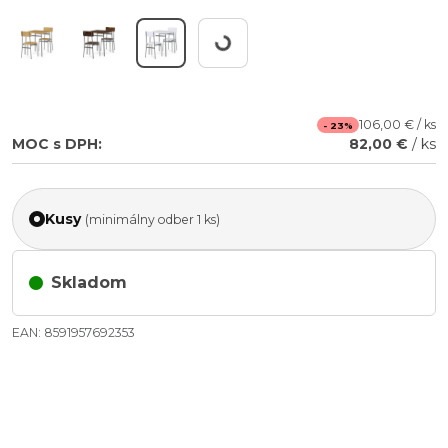
Working...
106,00 € / ks
- 23%
MOC s DPH:
82,00 €
/ ks
Kusy
(minimálny odber 1 ks)
Skladom
EAN: 8591957692353