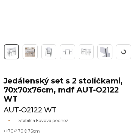
Workin
Jedálenský set s 2 stoličkami,
70x70x76cm, mdf AUT-O2122
WT
AUT-O2122 WT
Stabilná kovová podnož
70
70
76
cm