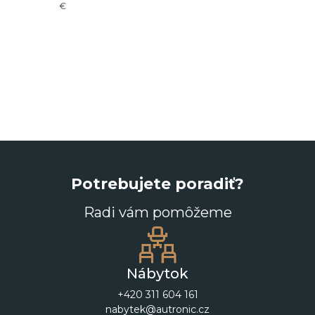
- 22%
€
117,00
€
Potrebujete poradiť?
Radi vám pomôžeme
Nábytok
+420 311 604 161
nabytek@autronic.cz