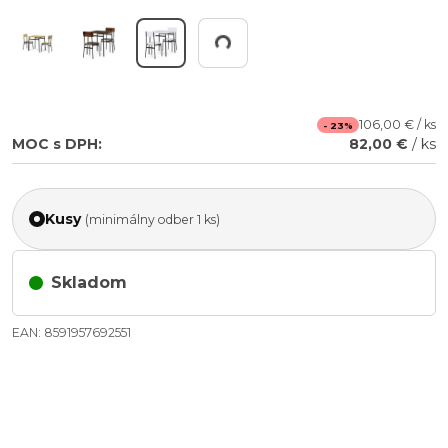
Working...
106,00 € / ks
- 23%
MOC s DPH:
82,00 €
/ ks
Kusy
(minimálny odber 1 ks)
Skladom
EAN: 8591957692551