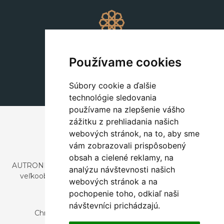
Dekorácie
+420 311 604 182
Používame cookies
dekorace@autronic.cz
Súbory cookie a ďalšie
technológie sledovania
používame na zlepšenie vášho
zážitku z prehliadania našich
webových stránok, na to, aby sme
vám zobrazovali prispôsobený
obsah a cielené reklamy, na
AUTRONIC, s.r.o. je spoločnosť zaoberajúca sa dovozom a
analýzu návštevnosti našich
veľkoobchodným predajom dizajnového aj štýlového
webových stránok a na
nábytku a dekorácií.
pochopenie toho, odkiaľ naši
Česká republika
návštevníci prichádzajú.
Chrustenice 270, 267 12 Loděnice u Berouna