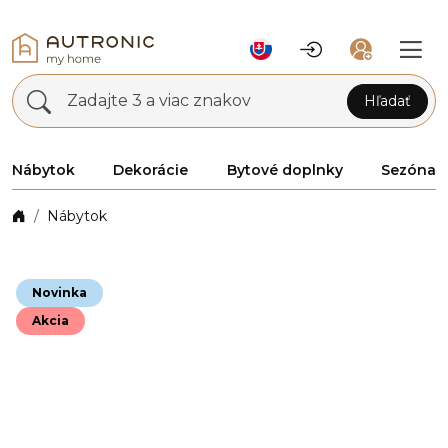
Zadajte 3 a viac znakov
Hľadať
Nábytok
Dekorácie
Bytové doplnky
Sezóna
Nábytok
Novinka
Akcia