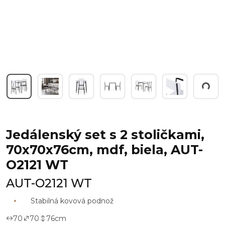
Working...
Jedálenský set s 2 stoličkami,
70x70x76cm, mdf, biela, AUT-
O2121 WT
AUT-O2121 WT
Stabilná kovová podnož
70
70
76
cm