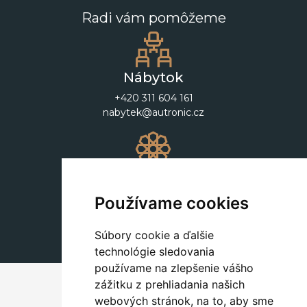
Radi vám pomôžeme
Nábytok
+420 311 604 161
nabytek@autronic.cz
Dekorácie
+420 311 604 182
Používame cookies
dekorace@autronic.cz
Súbory cookie a ďalšie
technológie sledovania
používame na zlepšenie vášho
zážitku z prehliadania našich
webových stránok, na to, aby sme