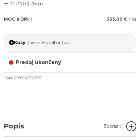
130
70
76
cm
MOC s DPH:
335,00 €
/ ks
Kusy
(minimálny odber 1 ks)
Predaj ukončený
EAN: 8591957733575
Popis
Zobraziť