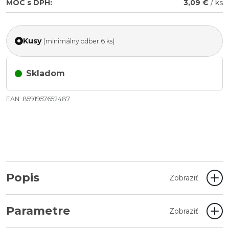
MOC s DPH:
3,09 €
/ ks
Kusy
(minimálny odber 6 ks)
Skladom
EAN: 8591957652487
Popis
Zobraziť
Parametre
Zobraziť