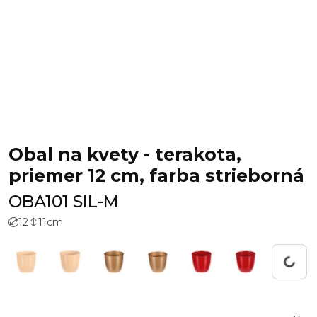
Obal na kvety - terakota,
priemer 12 cm, farba strieborná
OBA101 SIL-M
12
11
cm
Working...