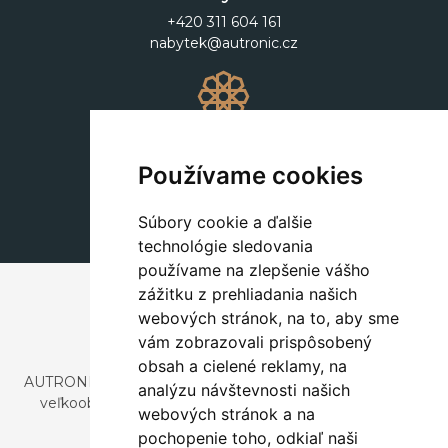
+420 311 604 161
nabytek@autronic.cz
Dekorácie
+420 311 604 182
Používame cookies
dekorace@autronic.cz
Súbory cookie a ďalšie
technológie sledovania
používame na zlepšenie vášho
zážitku z prehliadania našich
webových stránok, na to, aby sme
vám zobrazovali prispôsobený
obsah a cielené reklamy, na
AUTRONIC, s.r.o. je spoločnosť zaoberajúca sa dovozom a
analýzu návštevnosti našich
veľkoobchodným predajom dizajnového aj štýlového
webových stránok a na
nábytku a dekorácií.
pochopenie toho, odkiaľ naši