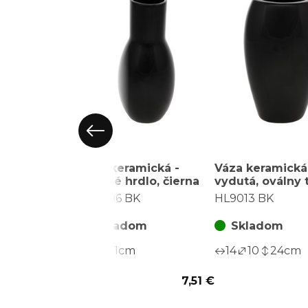
Váza keramická -
Váza keramická
zúžené hrdlo, čierna
vydutá, oválny t
čierna
HL9006 BK
HL9013 BK
Skladom
Skladom
9
21
cm
14
10
24
cm
7,51 €