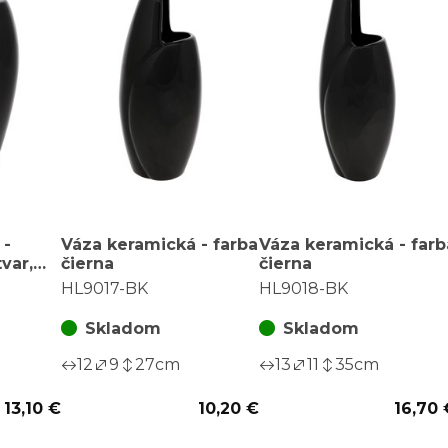
 -
Váza keramická - farba
Váza keramická - farb
var,
čierna
čierna
HL9017-BK
HL9018-BK
Skladom
Skladom
12
9
27
cm
13
11
35
cm
13,10 €
10,20 €
16,70 