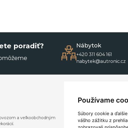
ete poradiť?
Nábytok
+420 311 604 161
pomôžeme
nabytek@autronic.cz
Používame coo
Súbory cookie a ďalšie
a dovozom a veľkoobchodným
vášho zážitku z prehli
orácií.
zobrazovali prispôsobe