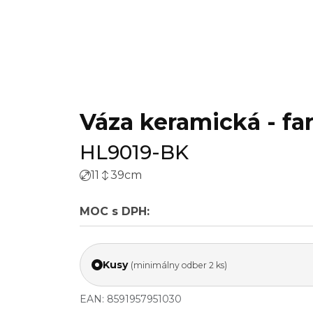
Váza keramická - fa
HL9019-BK
11
39
cm
MOC s DPH:
Kusy
(minimálny odber 2 ks)
EAN: 8591957951030