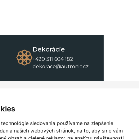
Dekorácie
+420 311 604 182
dekorace@autronic.cz
O spoločnosti
O nákupe
Kontakty
Obchodné podmienky
kies
O nás
Na stiahnutie
 technológie sledovania používame na zlepšenie
adania našich webových stránok, na to, aby sme vám
ný obsah a cielené reklamy, na analýzu návštevnosti