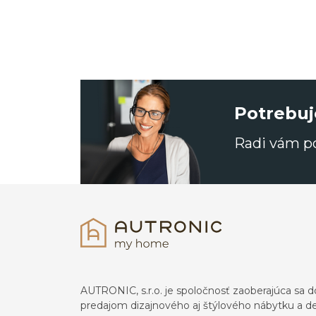
Potrebuj
Radi vám 
AUTRONIC, s.r.o. je spoločnosť zaoberajúca s
predajom dizajnového aj štýlového nábytku a dek