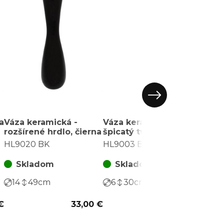
a
Váza keramická -
Váza keramická -
rozšírené hrdlo, čierna
špicatý tvar, čierna
HL9020 BK
HL9003 BK
Skladom
Skladom
14
49
cm
6
30
cm
€
33,00 €
6,10 €