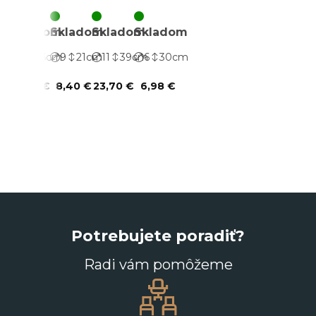
strieborná
strieborná
perleťou
strieborná
Skladom
Skladom
Skladom
Skladom
7
26
cm
9
21
cm
11
39
cm
6
30
cm
7,87 €
8,40 €
23,70 €
6,98 €
Potrebujete poradiť?
Radi vám pomôžeme