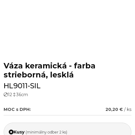
Váza keramická - farba
strieborná, lesklá
HL9011-SIL
12
36
cm
MOC s DPH:
20,20 €
/ ks
Kusy
(minimálny odber 2 ks)