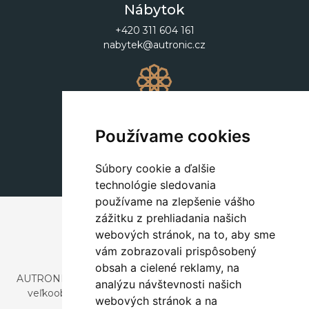
Nábytok
+420 311 604 161
nabytek@autronic.cz
Dekorácie
+420 311 604 182
Používame cookies
dekorace@autronic.cz
Súbory cookie a ďalšie
technológie sledovania
používame na zlepšenie vášho
zážitku z prehliadania našich
webových stránok, na to, aby sme
vám zobrazovali prispôsobený
obsah a cielené reklamy, na
AUTRONIC, s.r.o. je spoločnosť zaoberajúca sa dovozom a
analýzu návštevnosti našich
veľkoobchodným predajom dizajnového aj štýlového
webových stránok a na
nábytku a dekorácií.