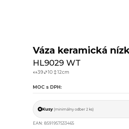
Váza keramická nízka
HL9029 WT
39
10
12
cm
MOC s DPH:
Kusy
(minimálny odber 2 ks)
EAN: 8591957533465