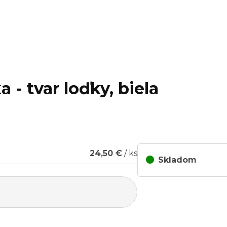
 - tvar loďky, biela
24,50 €
/ ks
Skladom