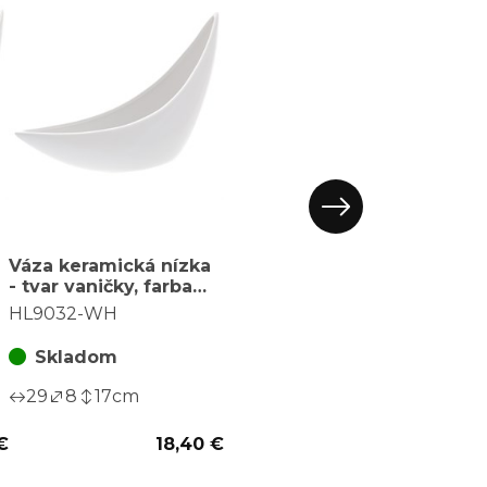
Váza keramická nízka
- tvar vaničky, farba
biela
HL9032-WH
Skladom
29
8
17
cm
€
18,40 €