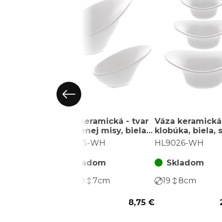
Váza keramická - tvar
Váza keramická 
zaoblenej misy, biela,
klobúka, biela, 
súprava 2 ks
3 ks
HL9025-WH
HL9026-WH
Skladom
Skladom
16
9
7
cm
19
8
cm
8,75 €