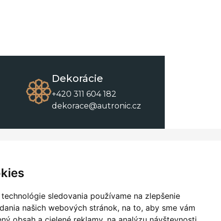
Dekorácie
+420 311 604 182
dekorace@autronic.cz
O spoločnosti
O nákupe
Kontakty
Obchodné podmienky
kies
O nás
Na stiahnutie
 technológie sledovania používame na zlepšenie
adania našich webových stránok, na to, aby sme vám
ný obsah a cielené reklamy, na analýzu návštevnosti