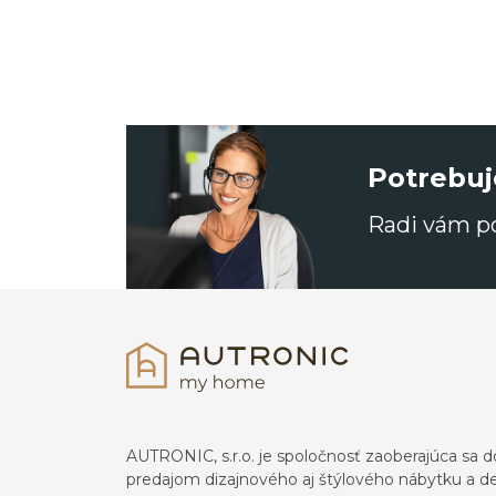
Potrebuj
Radi vám 
AUTRONIC, s.r.o. je spoločnosť zaoberajúca s
predajom dizajnového aj štýlového nábytku a dek