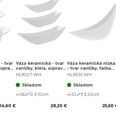
- tvar
Váza keramická - tvar
Váza keramická nízka
súprava
vaničky, biela, súprava
- tvar vaničky, farba
3 ks
biela
HL9027-WH
HL9031-WH
Skladom
Skladom
36
10
10
cm
33
9
20
cm
24,60 €
28,20 €
25,50 