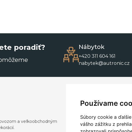
ete poradiť?
Nábytok
+420 311 604 161
pomôžeme
nabytek@autronic.cz
Používame coo
Súbory cookie a ďalšie
a dovozom a veľkoobchodným
vášho zážitku z prehli
orácií.
zobrazovali prispôsobe