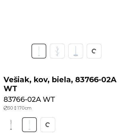
Working...
Vešiak, kov, biela, 83766-02A
WT
83766-02A WT
30
170
cm
Working...