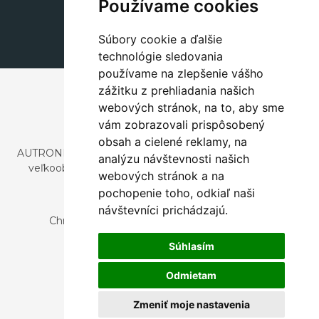
+420 311 604 182
Používame cookies
dekorace@autronic.cz
Súbory cookie a ďalšie
technológie sledovania
používame na zlepšenie vášho
zážitku z prehliadania našich
webových stránok, na to, aby sme
vám zobrazovali prispôsobený
obsah a cielené reklamy, na
AUTRONIC, s.r.o. je spoločnosť zaoberajúca sa dovozom a
analýzu návštevnosti našich
veľkoobchodným predajom dizajnového aj štýlového
webových stránok a na
nábytku a dekorácií.
pochopenie toho, odkiaľ naši
Česká republika
návštevníci prichádzajú.
Chrustenice 270, 267 12 Loděnice u Berouna
Slovensko
Súhlasím
Nová 366, 032 02 Závažná Poruba
Odmietam
Zmeniť moje nastavenia