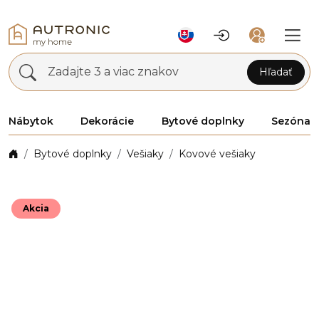
Zadajte 3 a viac znakov
Hľadať
Nábytok
Dekorácie
Bytové doplnky
Sezóna
Bytové doplnky
Vešiaky
Kovové vešiaky
Akcia