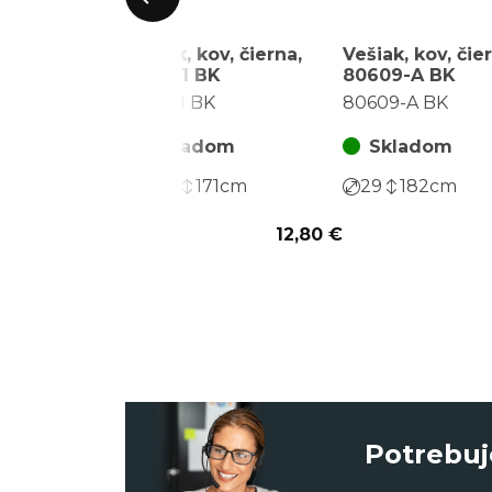
Vešiak, kov, čierna,
Vešiak, kov, čie
GD-101 BK
80609-A BK
GD-101 BK
80609-A BK
Skladom
Skladom
43,5
171
cm
29
182
cm
12,80 €
Potrebuj