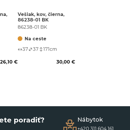
rna,
Vešiak, kov, čierna,
86238-01 BK
86238-01 BK
Na ceste
37
37
171
cm
26,10 €
30,00 €
ete poradiť?
Nábytok
+420 311 604 161