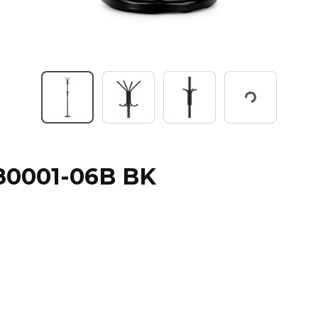
Working...
, 80001-06B BK