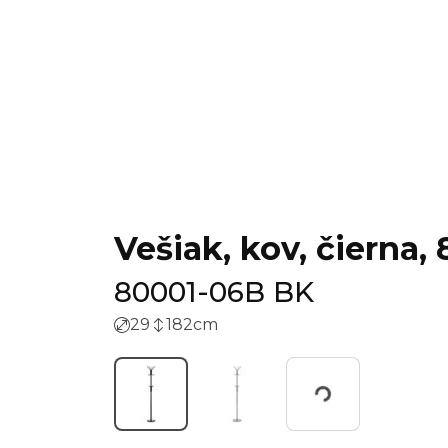
Vešiak, kov, čierna
80001-06B BK
29
182
cm
Working...