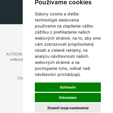
+420 311 604 182
Používame cookies
dekorace@autronic.cz
Súbory cookie a ďalšie
technológie sledovania
používame na zlepšenie vášho
zážitku z prehliadania našich
webových stránok, na to, aby sme
vám zobrazovali prispôsobený
obsah a cielené reklamy, na
AUTRONIC, s.r.o. je spoločnosť zaoberajúca sa dovozom a
analýzu návštevnosti našich
veľkoobchodným predajom dizajnového aj štýlového
webových stránok a na
nábytku a dekorácií.
pochopenie toho, odkiaľ naši
Česká republika
návštevníci prichádzajú.
Chrustenice 270, 267 12 Loděnice u Berouna
Slovensko
Súhlasím
Nová 366, 032 02 Závažná Poruba
Odmietam
Zmeniť moje nastavenia