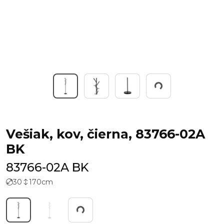
Working...
Vešiak, kov, čierna, 83766-02A
BK
83766-02A BK
30
170
cm
Working...