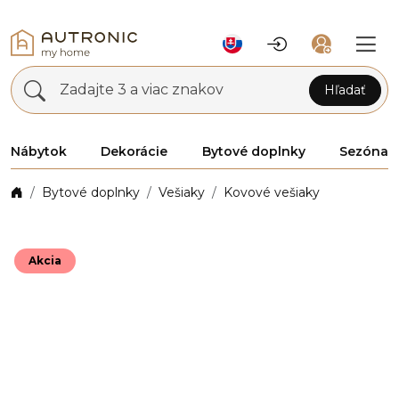
Zadajte 3 a viac znakov
Hľadať
Nábytok
Dekorácie
Bytové doplnky
Sezóna
Bytové doplnky
Vešiaky
Kovové vešiaky
Akcia