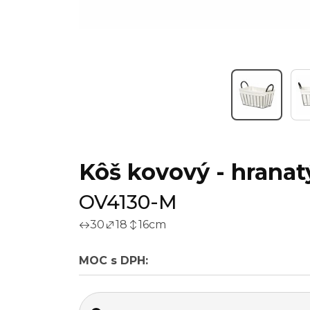
Kôš kovový - hranatý
OV4130-M
30
18
16
cm
MOC s DPH: