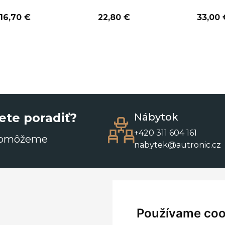
16,70 €
22,80 €
33,00 
ete poradiť?
Nábytok
+420 311 604 161
pomôžeme
nabytek@autronic.cz
Používame coo