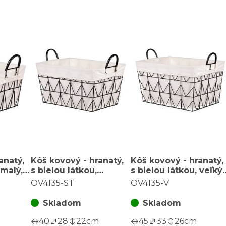
anatý,
Kôš kovový - hranatý,
Kôš kovový - hranatý,
 malý,
s bielou látkou,
s bielou látkou, veľký,
cia
stredná, čierna
čierna konštrukcia
OV4135-ST
OV4135-V
konštrukcia
Skladom
Skladom
40
28
22
cm
45
33
26
cm