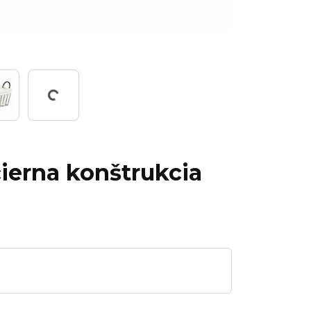
Working...
čierna konštrukcia