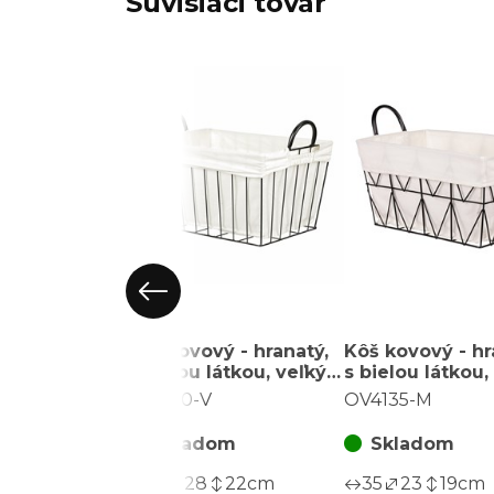
Súvisiaci tovar
Kôš kovový - hranatý,
Kôš kovový - hr
s bielou látkou, veľký,
s bielou látkou,
čierna konštrukcia
čierna konštruk
OV4130-V
OV4135-M
Skladom
Skladom
40
28
22
cm
35
23
19
cm