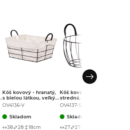
Kôš kovový - hranatý,
Kôš kovový - okrúhly,
Kôš k
s bielou látkou, veľký,
stredná, čierna
veľký
čierna konštrukcia
konštrukcia
konš
OV4136-V
OV4137-ST
OV41
Skladom
Skladom
S
38
28
18
cm
27
27
14
cm
31