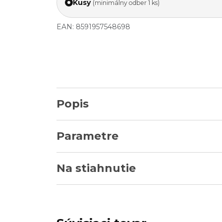
Kusy
(minimálny odber 1 ks)
EAN: 8591957548698
Popis
Parametre
Na stiahnutie