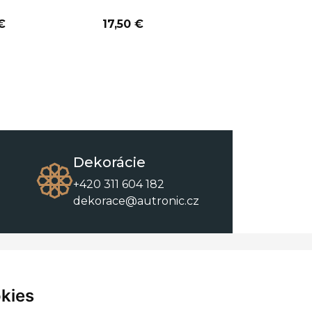
€
17,50 €
14,90 €
Dekorácie
+420 311 604 182
dekorace@autronic.cz
O spoločnosti
O nákupe
Kontakty
Obchodné podmienky
kies
O nás
Na stiahnutie