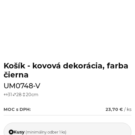
Košík - kovová dekorácia, farba
čierna
UM0748-V
31
28
20
cm
MOC s DPH:
23,70 €
/ ks
Kusy
(minimálny odber 1 ks)