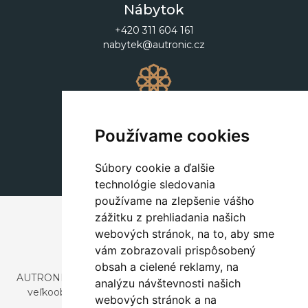
Nábytok
+420 311 604 161
nabytek@autronic.cz
Dekorácie
+420 311 604 182
Používame cookies
dekorace@autronic.cz
Súbory cookie a ďalšie
technológie sledovania
používame na zlepšenie vášho
zážitku z prehliadania našich
webových stránok, na to, aby sme
vám zobrazovali prispôsobený
obsah a cielené reklamy, na
AUTRONIC, s.r.o. je spoločnosť zaoberajúca sa dovozom a
analýzu návštevnosti našich
veľkoobchodným predajom dizajnového aj štýlového
webových stránok a na
nábytku a dekorácií.