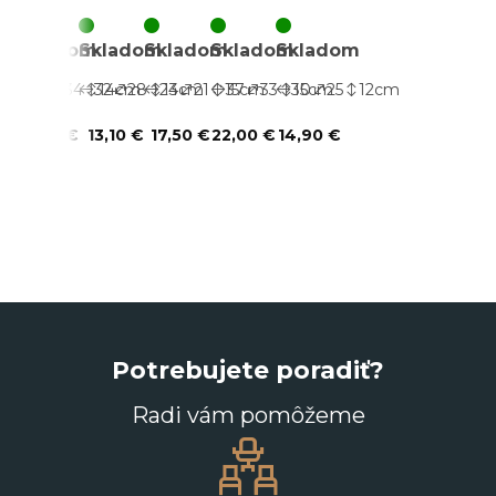
Skladom
Skladom
Skladom
Skladom
Skladom
38
34
32
14
cm
28
24
13
cm
21
15
37
cm
33
30
15
cm
25
12
cm
16,70 €
13,10 €
17,50 €
22,00 €
14,90 €
Potrebujete poradiť?
Radi vám pomôžeme