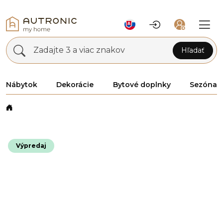
Zadajte 3 a viac znakov
Hľadať
Nábytok
Dekorácie
Bytové doplnky
Sezóna
Výpredaj