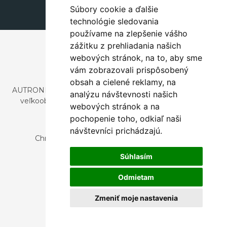
Súbory cookie a ďalšie
technológie sledovania
používame na zlepšenie vášho
zážitku z prehliadania našich
webových stránok, na to, aby sme
vám zobrazovali prispôsobený
obsah a cielené reklamy, na
AUTRONIC, s.r.o. je spoločnosť zaoberajúca sa dovozom a
analýzu návštevnosti našich
veľkoobchodným predajom dizajnového aj štýlového
webových stránok a na
nábytku a dekorácií.
pochopenie toho, odkiaľ naši
Česká republika
návštevníci prichádzajú.
Chrustenice 270, 267 12 Loděnice u Berouna
Slovensko
Súhlasím
Nová 366, 032 02 Závažná Poruba
Odmietam
Zmeniť moje nastavenia