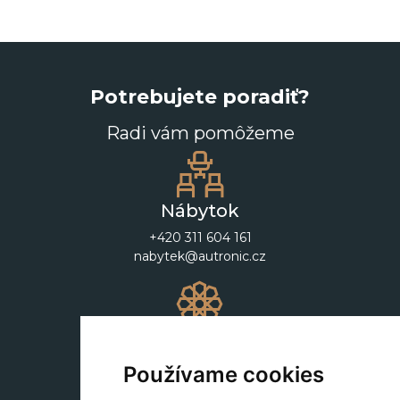
Potrebujete poradiť?
Radi vám pomôžeme
Nábytok
+420 311 604 161
nabytek@autronic.cz
Dekorácie
+420 311 604 182
Používame cookies
dekorace@autronic.cz