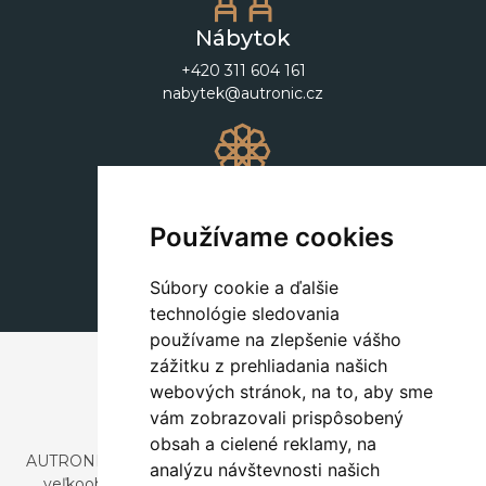
Nábytok
+420 311 604 161
nabytek@autronic.cz
Dekorácie
+420 311 604 182
Používame cookies
dekorace@autronic.cz
Súbory cookie a ďalšie
technológie sledovania
používame na zlepšenie vášho
zážitku z prehliadania našich
webových stránok, na to, aby sme
vám zobrazovali prispôsobený
obsah a cielené reklamy, na
AUTRONIC, s.r.o. je spoločnosť zaoberajúca sa dovozom a
analýzu návštevnosti našich
veľkoobchodným predajom dizajnového aj štýlového