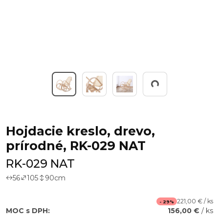
Working...
Hojdacie kreslo, drevo,
prírodné, RK-029 NAT
RK-029 NAT
56
105
90
cm
221,00 € / ks
- 29%
MOC s DPH:
156,00 €
/ ks