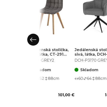
Jedálenská stolička,
Jedálenská stol
sivá, látka, CT-291
sivá, látka, DC
GREY2
GREY2
CT-291 GREY2
DCH-P3170 GRE
Skladom
Skladom
44
52
88
cm
60
64
88
cm
101,00 €
1