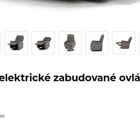
elektrické zabudované ovlád
ie