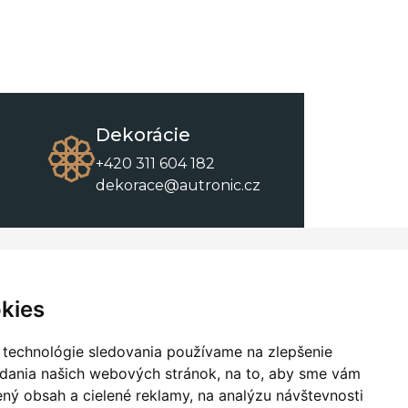
Dekorácie
+420 311 604 182
dekorace@autronic.cz
O spoločnosti
O nákupe
Kontakty
Obchodné podmienky
kies
O nás
Na stiahnutie
 technológie sledovania používame na zlepšenie
adania našich webových stránok, na to, aby sme vám
ný obsah a cielené reklamy, na analýzu návštevnosti