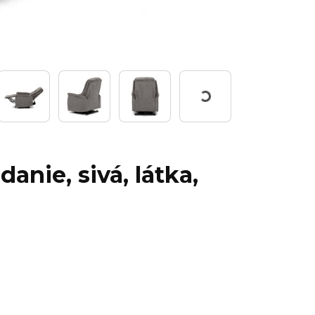
Working...
anie, sivá, látka,