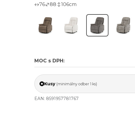
76
88
106
cm
MOC s DPH:
Kusy
(minimálny odber 1 ks)
EAN: 8591957781767