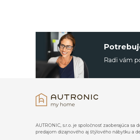
Potrebuj
Radi vám 
AUTRONIC, s.r.o. je spoločnosť zaoberajúca s
predajom dizajnového aj štýlového nábytku a dek