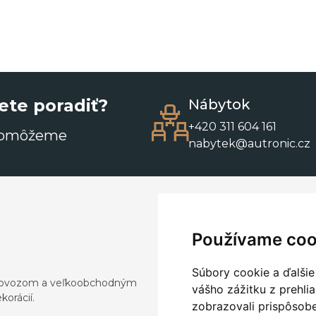
ete poradiť?
Nábytok
+420 311 604 161
pomôžeme
nabytek@autronic.cz
Používame coo
Súbory cookie a ďalšie
a dovozom a veľkoobchodným
vášho zážitku z prehli
orácií.
zobrazovali prispôsobe