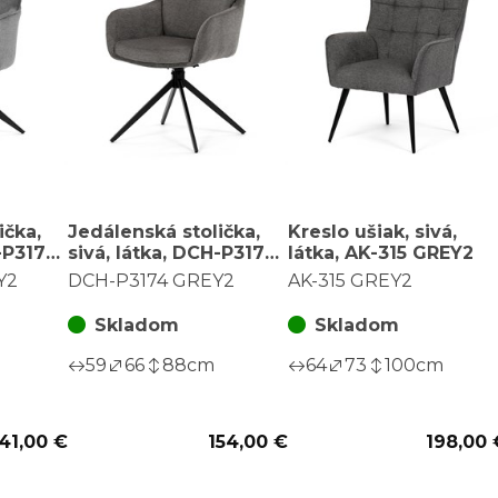
ička,
Jedálenská stolička,
Kreslo ušiak, sivá,
H-P3170
sivá, látka, DCH-P3174
látka, AK-315 GREY2
GREY2
Y2
DCH-P3174 GREY2
AK-315 GREY2
Skladom
Skladom
59
66
88
cm
64
73
100
cm
41,00 €
154,00 €
198,00 