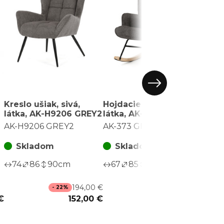
Kreslo ušiak, sivá,
Hojdacie kreslo, sivá,
Poloh
látka, AK-H9206 GREY2
látka, AK-373 GREY2
sivé,
GREY
AK-H9206 GREY2
AK-373 GREY2
TV-4
Skladom
Skladom
Na
74
86
90
cm
67
85
90
cm
80
194,00 €
- 22%
€
152,00 €
132,00 €