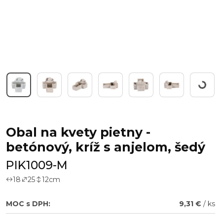
Workin
Obal na kvety pietny -
betónový, kríž s anjelom, šedý
PIK1009-M
18
25
12
cm
MOC s DPH:
9,31 €
/ ks