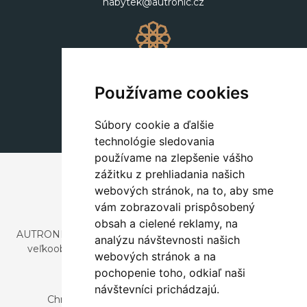
nabytek@autronic.cz
Dekorácie
+420 311 604 182
Používame cookies
dekorace@autronic.cz
Súbory cookie a ďalšie
technológie sledovania
používame na zlepšenie vášho
zážitku z prehliadania našich
webových stránok, na to, aby sme
vám zobrazovali prispôsobený
obsah a cielené reklamy, na
AUTRONIC, s.r.o. je spoločnosť zaoberajúca sa dovozom a
analýzu návštevnosti našich
veľkoobchodným predajom dizajnového aj štýlového
webových stránok a na
nábytku a dekorácií.
pochopenie toho, odkiaľ naši
Česká republika
návštevníci prichádzajú.
Chrustenice 270, 267 12 Loděnice u Berouna