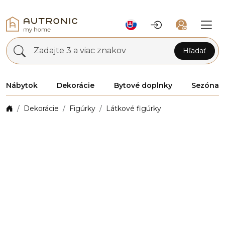
Zadajte 3 a viac znakov
Hľadať
Nábytok
Dekorácie
Bytové doplnky
Sezóna
Dekorácie
Figúrky
Látkové figúrky