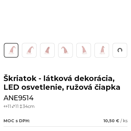
Working...
Škriatok - látková dekorácia,
LED osvetlenie, ružová čiapka
ANE9514
11
11
34
cm
MOC s DPH:
10,50 €
/ ks