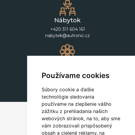
Nábytok
+420 311 604 161
nabytek@autronic.cz
Dekorácie
+420 311 604 182
Používame cookies
dekorace@autronic.cz
Súbory cookie a ďalšie
technológie sledovania
používame na zlepšenie vášho
zážitku z prehliadania našich
webových stránok, na to, aby sme
vám zobrazovali prispôsobený
obsah a cielené reklamy, na