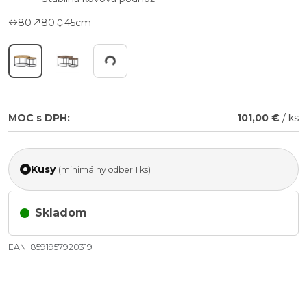
80
80
45
cm
Working...
MOC s DPH:
101,00 €
/ ks
Kusy
(minimálny odber 1 ks)
Skladom
EAN: 8591957920319