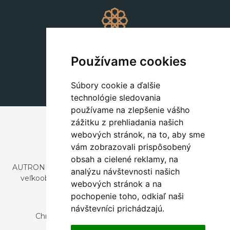
Dekorácie
+420 311 604 182
Používame cookies
dekorace@autronic.cz
Súbory cookie a ďalšie
technológie sledovania
používame na zlepšenie vášho
zážitku z prehliadania našich
webových stránok, na to, aby sme
vám zobrazovali prispôsobený
obsah a cielené reklamy, na
AUTRONIC, s.r.o. je spoločnosť zaoberajúca sa dovozom a
analýzu návštevnosti našich
veľkoobchodným predajom dizajnového aj štýlového
webových stránok a na
nábytku a dekorácií.
pochopenie toho, odkiaľ naši
Česká republika
návštevníci prichádzajú.
Chrustenice 270, 267 12 Loděnice u Berouna