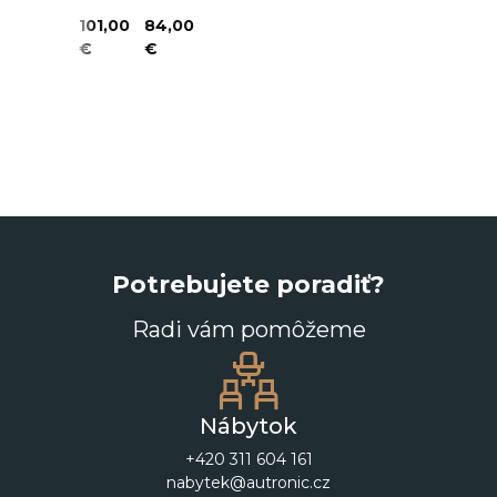
163,00
101,00
84,00
€
€
€
Potrebujete poradiť?
Radi vám pomôžeme
Nábytok
+420 311 604 161
nabytek@autronic.cz