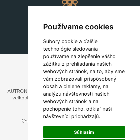
Dekorácie
+420 311 604 182
Používame cookies
dekorace@autronic.cz
Súbory cookie a ďalšie
technológie sledovania
používame na zlepšenie vášho
zážitku z prehliadania našich
webových stránok, na to, aby sme
vám zobrazovali prispôsobený
obsah a cielené reklamy, na
AUTRONIC, s.r.o. je spoločnosť zaoberajúca sa dovozom a
analýzu návštevnosti našich
veľkoobchodným predajom dizajnového aj štýlového
webových stránok a na
nábytku a dekorácií.
pochopenie toho, odkiaľ naši
Česká republika
návštevníci prichádzajú.
Chrustenice 270, 267 12 Loděnice u Berouna
Slovensko
Súhlasím
Nová 366, 032 02 Závažná Poruba