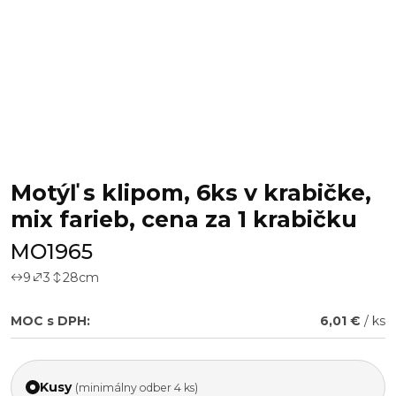
Motýľ s klipom, 6ks v krabičke,
mix farieb, cena za 1 krabičku
MO1965
9
3
28
cm
MOC s DPH:
6,01 €
/ ks
Kusy
(minimálny odber 4 ks)