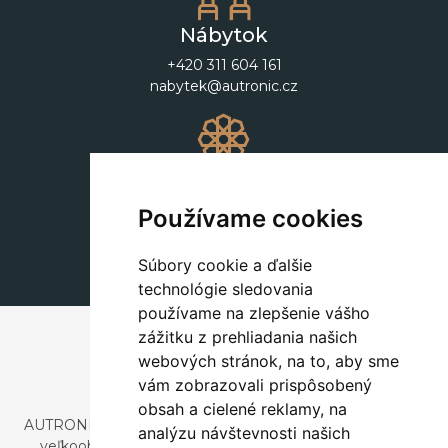
Nábytok
+420 311 604 161
nabytek@autronic.cz
Dekorácie
+420 311 604 182
Používame cookies
dekorace@autronic.cz
Súbory cookie a ďalšie
technológie sledovania
používame na zlepšenie vášho
zážitku z prehliadania našich
webových stránok, na to, aby sme
vám zobrazovali prispôsobený
obsah a cielené reklamy, na
AUTRONIC, s.r.o. je spoločnosť zaoberajúca sa dovozom a
analýzu návštevnosti našich
veľkoobchodným predajom dizajnového aj štýlového