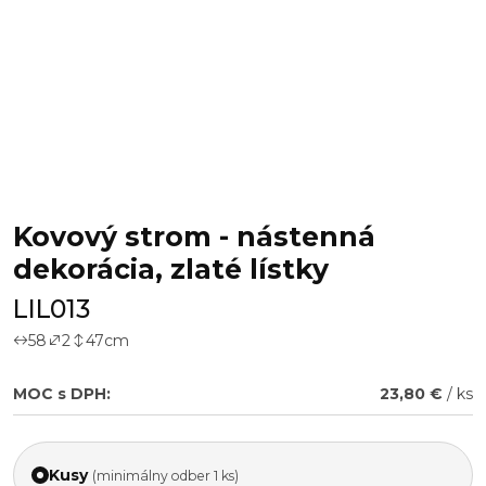
Kovový strom - nástenná
dekorácia, zlaté lístky
LIL013
58
2
47
cm
MOC s DPH:
23,80 €
/ ks
Kusy
(minimálny odber 1 ks)