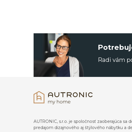
Potrebuj
Radi vám 
AUTRONIC, s.r.o. je spoločnosť zaoberajúca s
predajom dizajnového aj štýlového nábytku a dek