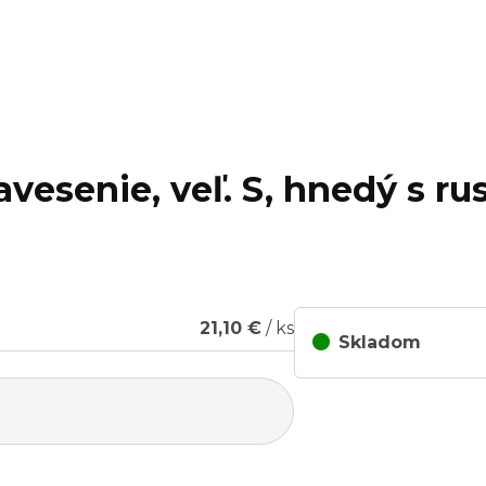
vesenie, veľ. S, hnedý s ru
21,10 €
/ ks
Skladom