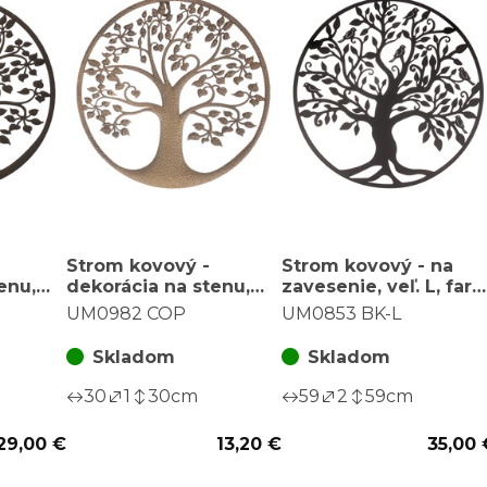
Strom kovový -
Strom kovový - na
enu,
dekorácia na stenu,
zavesenie, veľ. L, farb
farba medená
čierna
UM0982 COP
UM0853 BK-L
Skladom
Skladom
30
1
30
cm
59
2
59
cm
29,00 €
13,20 €
35,00 