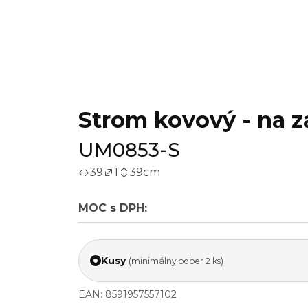
Strom kovový - na za
UM0853-S
39
1
39
cm
MOC s DPH:
Kusy
(minimálny odber 2 ks)
EAN: 8591957557102