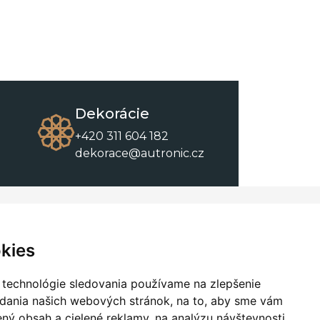
Dekorácie
+420 311 604 182
dekorace@autronic.cz
O spoločnosti
O nákupe
Kontakty
Obchodné podmienky
kies
O nás
Na stiahnutie
 technológie sledovania používame na zlepšenie
adania našich webových stránok, na to, aby sme vám
ný obsah a cielené reklamy, na analýzu návštevnosti