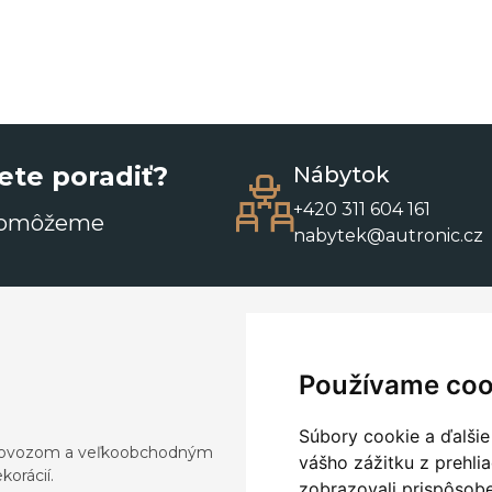
ete poradiť?
Nábytok
+420 311 604 161
pomôžeme
nabytek@autronic.cz
Používame coo
Súbory cookie a ďalšie
a dovozom a veľkoobchodným
vášho zážitku z prehli
orácií.
zobrazovali prispôsobe