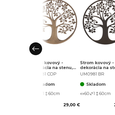
Strom kovový -
Strom kovový -
dekorácia na stenu,
dekorácia na st
farba medená
farba hnedá
UM0981 COP
UM0981 BR
Skladom
Skladom
60
1
60
cm
60
1
60
cm
29,00 €