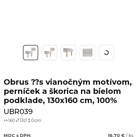
Working...
Obrus ??s vianočným motívom,
perníček a škorica na bielom
podklade, 130x160 cm, 100%
UBR039
160
130
0
cm
MOC s DPH:
16,70 €
/ ks