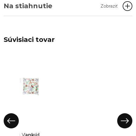
Na stiahnutie
Zobraziť
Súvisiaci tovar
Behúň
Vankúš