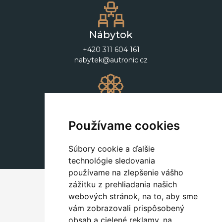
Nábytok
+420 311 604 161
nabytek@autronic.cz
Dekorácie
+420 311 604 182
Používame cookies
dekorace@autronic.cz
Súbory cookie a ďalšie
technológie sledovania
používame na zlepšenie vášho
zážitku z prehliadania našich
webových stránok, na to, aby sme
vám zobrazovali prispôsobený
obsah a cielené reklamy, na