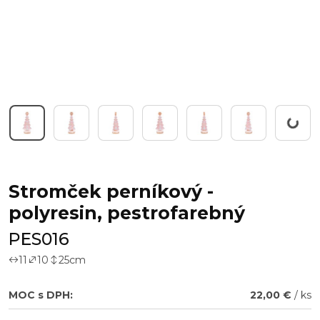
Working..
Stromček perníkový -
polyresin, pestrofarebný
PES016
11
10
25
cm
MOC s DPH:
22,00 €
/ ks