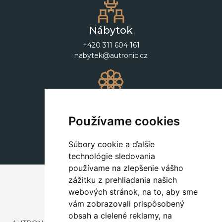
Nábytok
+420 311 604 161
nabytek@autronic.cz
Dekorácie
+420 311 604 182
Používame cookies
dekorace@autronic.cz
Súbory cookie a ďalšie
technológie sledovania
používame na zlepšenie vášho
zážitku z prehliadania našich
webových stránok, na to, aby sme
vám zobrazovali prispôsobený
obsah a cielené reklamy, na