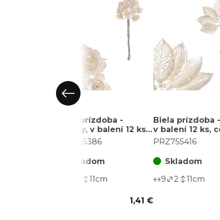
Biela prízdoba -
Biela prízdoba - 
ružičky, v balení 12 ks,
v balení 12 ks, 
cena za 1 ks
1 ks
PRZ755386
PRZ755416
Skladom
Skladom
9
3
11
cm
9
2
11
cm
1,41 €