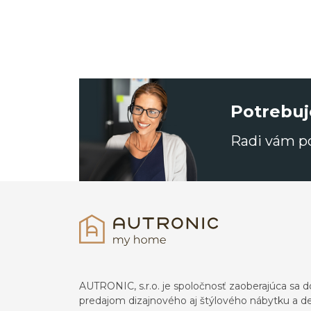
Potrebuj
Radi vám 
AUTRONIC, s.r.o. je spoločnosť zaoberajúca s
predajom dizajnového aj štýlového nábytku a dek