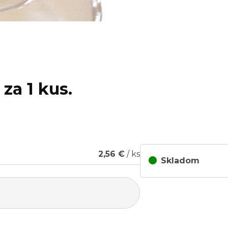
za 1 kus.
2,56 €
/ ks
Skladom