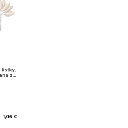
lístky,
cena za
1,06 €