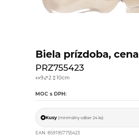
Biela prízdoba, cena 
PRZ755423
9
2
10
cm
MOC s DPH:
Kusy
(minimálny odber 24 ks)
EAN: 8591957755423