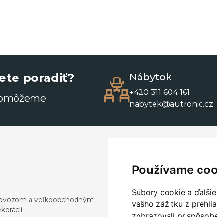
ete poradiť?
Nábytok
+420 311 604 161
pomôžeme
nabytek@autronic.cz
Používame coo
Súbory cookie a ďalšie
a dovozom a veľkoobchodným
vášho zážitku z prehli
orácií.
zobrazovali prispôsobe