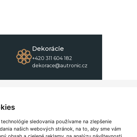
Dekorácie
+420 311 604 182
dekorace@autronic.cz
O spoločnosti
O nákupe
Kontakty
Obchodné podmienky
kies
O nás
Na stiahnutie
 technológie sledovania používame na zlepšenie
adania našich webových stránok, na to, aby sme vám
ný obsah a cielené reklamy, na analýzu návštevnosti