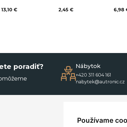
13,10 €
2,45 €
6,98 
ete poradiť?
Nábytok
+420 311 604 161
pomôžeme
nabytek@autronic.cz
Používame coo