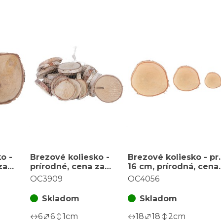
o -
Brezové koliesko -
Brezové koliesko - pr.
za
prírodné, cena za
16 cm, prírodná, cena
balenie (cca 300 g)
za balenie (3 ks)
OC3909
OC4056
Skladom
Skladom
6
6
1
cm
18
18
2
cm