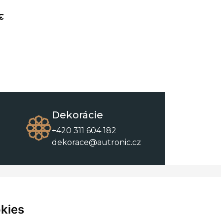
€
Dekorácie
+420 311 604 182
dekorace@autronic.cz
O spoločnosti
O nákupe
Kontakty
Obchodné podmienky
kies
O nás
Na stiahnutie