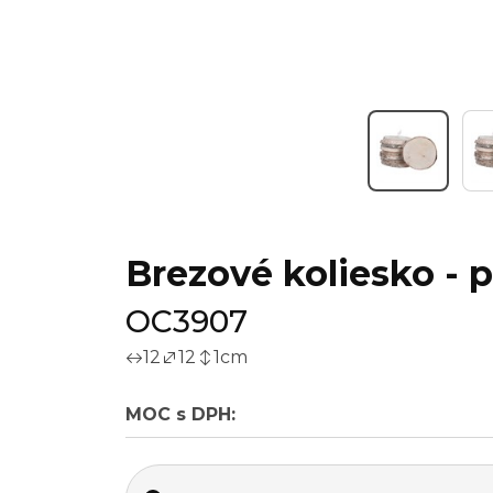
Brezové koliesko - p
OC3907
12
12
1
cm
MOC s DPH: