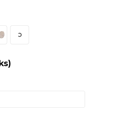
Working...
ks)