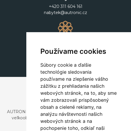
+420 311 604 161
nabytek@autronic.cz
Dekorácie
+420 311 604 182
Používame cookies
dekorace@autronic.cz
Súbory cookie a ďalšie
technológie sledovania
používame na zlepšenie vášho
zážitku z prehliadania našich
webových stránok, na to, aby sme
vám zobrazovali prispôsobený
obsah a cielené reklamy, na
AUTRONIC, s.r.o. je spoločnosť zaoberajúca sa dovozom a
analýzu návštevnosti našich
veľkoobchodným predajom dizajnového aj štýlového
webových stránok a na
nábytku a dekorácií.
pochopenie toho, odkiaľ naši