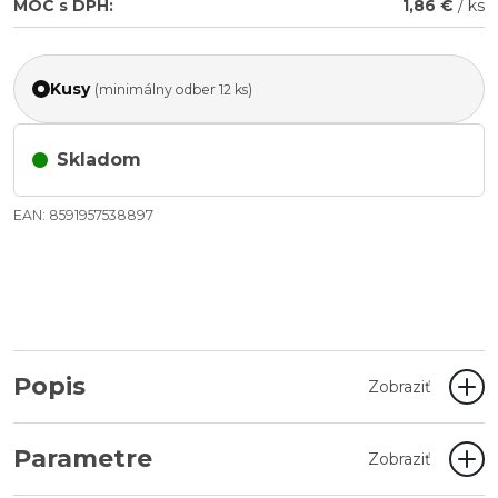
MOC s DPH:
1,86 €
/ ks
Kusy
(minimálny odber 12 ks)
Skladom
EAN: 8591957538897
Popis
Zobraziť
Parametre
Zobraziť