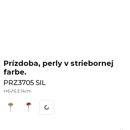
Prízdoba, perly v striebornej
farbe.
PRZ3705 SIL
6
6
14
cm
Working...