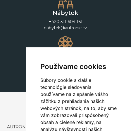
Nábytok
+420 311 604 161
nabytek@autronic.cz
Dekorácie
+420 311 604 182
Používame cookies
dekorace@autronic.cz
Súbory cookie a ďalšie
technológie sledovania
používame na zlepšenie vášho
zážitku z prehliadania našich
webových stránok, na to, aby sme
vám zobrazovali prispôsobený
obsah a cielené reklamy, na
AUTRONIC, s.r.o. je spoločnosť zaoberajúca sa dovozom a
analýzu návštevnosti našich