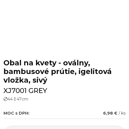
Obal na kvety - oválny,
bambusové prútie, igelitová
vložka, sivý
XJ7001 GREY
44
47
cm
MOC s DPH:
6,98 €
/ ks