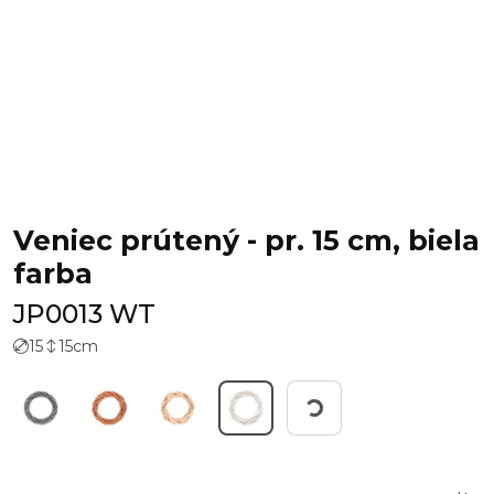
Veniec prútený - pr. 15 cm, biela
farba
JP0013 WT
15
15
cm
Working...