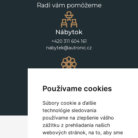
Radi vám pomôžeme
Nábytok
+420 311 604 161
nabytek@autronic.cz
Dekorácie
+420 311 604 182
Používame cookies
dekorace@autronic.cz
Súbory cookie a ďalšie
technológie sledovania
používame na zlepšenie vášho
zážitku z prehliadania našich
webových stránok, na to, aby sme