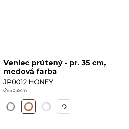
Veniec prútený - pr. 35 cm,
medová farba
JP0012 HONEY
35
35
cm
Working...