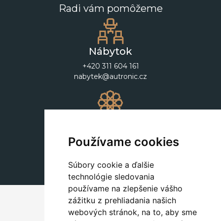
Radi vám pomôžeme
Nábytok
+420 311 604 161
nabytek@autronic.cz
Dekorácie
+420 311 604 182
Používame cookies
dekorace@autronic.cz
Súbory cookie a ďalšie
technológie sledovania
používame na zlepšenie vášho
zážitku z prehliadania našich
webových stránok, na to, aby sme