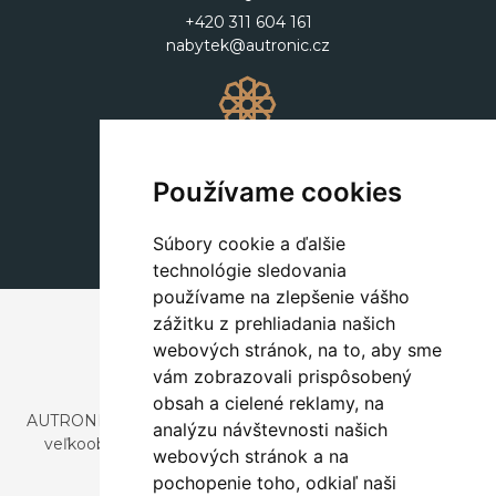
+420 311 604 161
nabytek@autronic.cz
Dekorácie
+420 311 604 182
Používame cookies
dekorace@autronic.cz
Súbory cookie a ďalšie
technológie sledovania
používame na zlepšenie vášho
zážitku z prehliadania našich
webových stránok, na to, aby sme
vám zobrazovali prispôsobený
obsah a cielené reklamy, na
AUTRONIC, s.r.o. je spoločnosť zaoberajúca sa dovozom a
analýzu návštevnosti našich
veľkoobchodným predajom dizajnového aj štýlového
webových stránok a na
nábytku a dekorácií.
pochopenie toho, odkiaľ naši