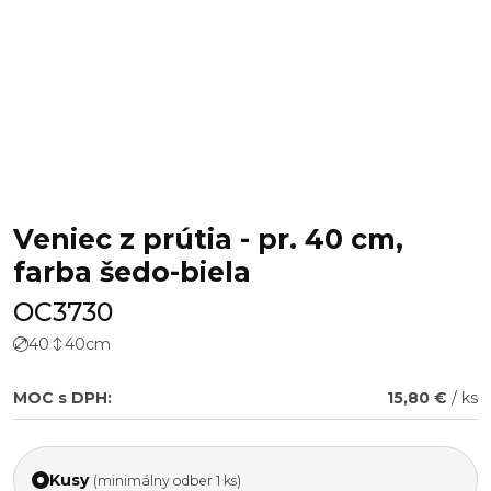
Veniec z prútia - pr. 40 cm,
farba šedo-biela
OC3730
40
40
cm
MOC s DPH:
15,80 €
/ ks
Kusy
(minimálny odber 1 ks)