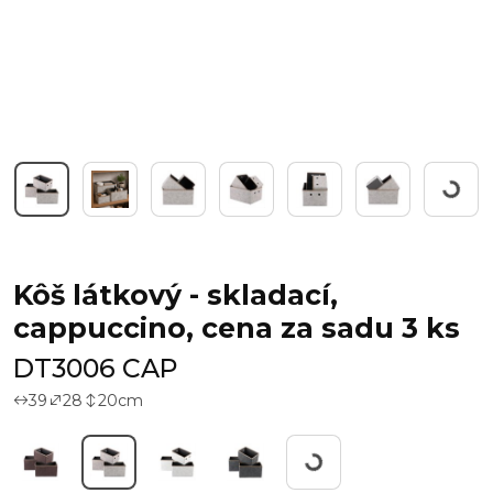
Workin
Kôš látkový - skladací,
cappuccino, cena za sadu 3 ks
DT3006 CAP
39
28
20
cm
Working...