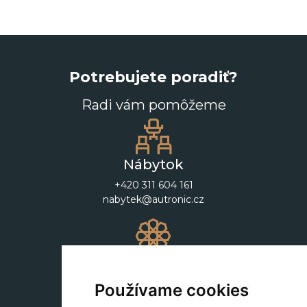
Potrebujete poradiť?
Radi vám pomôžeme
Nábytok
+420 311 604 161
nabytek@autronic.cz
Dekorácie
+420 311 604 182
Používame cookies
dekorace@autronic.cz