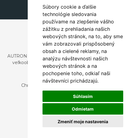
Súbory cookie a ďalšie
technológie sledovania
používame na zlepšenie vášho
zážitku z prehliadania našich
webových stránok, na to, aby sme
vám zobrazovali prispôsobený
obsah a cielené reklamy, na
AUTRONIC, s.r.o. je spoločnosť zaoberajúca sa dovozom a
analýzu návštevnosti našich
veľkoobchodným predajom dizajnového aj štýlového
webových stránok a na
nábytku a dekorácií.
pochopenie toho, odkiaľ naši
Česká republika
návštevníci prichádzajú.
Chrustenice 270, 267 12 Loděnice u Berouna
Slovensko
Súhlasím
Nová 366, 032 02 Závažná Poruba
Odmietam
Zmeniť moje nastavenia