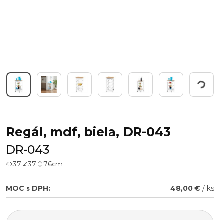
Working...
Regál, mdf, biela, DR-043
DR-043
37
37
76
cm
MOC s DPH:
48,00 €
/ ks