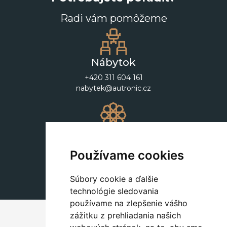
Radi vám pomôžeme
Nábytok
+420 311 604 161
nabytek@autronic.cz
Dekorácie
+420 311 604 182
Používame cookies
dekorace@autronic.cz
Súbory cookie a ďalšie
technológie sledovania
používame na zlepšenie vášho
zážitku z prehliadania našich