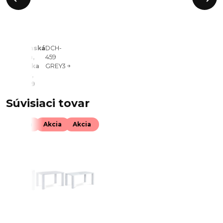
Jedálenská
DCH-
stolička,
459
sivá, látka
GREY3
vintage,
DCH-459
Súvisiaci tovar
Akcia
Akcia
Akcia