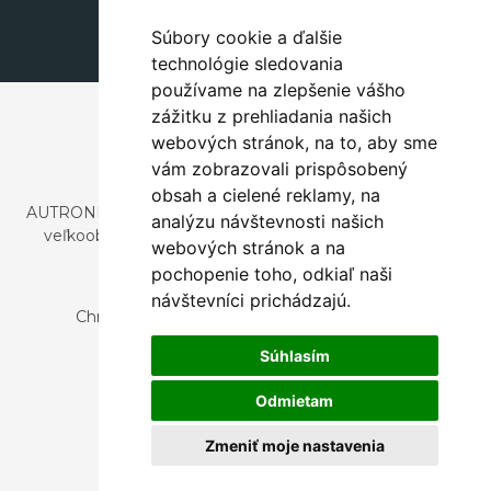
dekorace@autronic.cz
Súbory cookie a ďalšie
technológie sledovania
používame na zlepšenie vášho
zážitku z prehliadania našich
webových stránok, na to, aby sme
vám zobrazovali prispôsobený
obsah a cielené reklamy, na
AUTRONIC, s.r.o. je spoločnosť zaoberajúca sa dovozom a
analýzu návštevnosti našich
veľkoobchodným predajom dizajnového aj štýlového
webových stránok a na
nábytku a dekorácií.
pochopenie toho, odkiaľ naši
Česká republika
návštevníci prichádzajú.
Chrustenice 270, 267 12 Loděnice u Berouna
Slovensko
Súhlasím
Nová 366, 032 02 Závažná Poruba
Odmietam
Zmeniť moje nastavenia