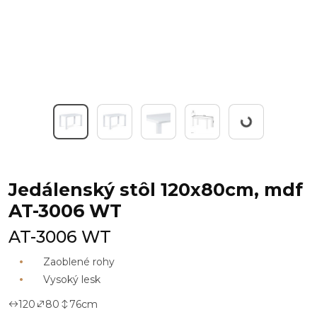
Working...
Jedálenský stôl 120x80cm, mdf
AT-3006 WT
AT-3006 WT
Zaoblené rohy
Vysoký lesk
120
80
76
cm