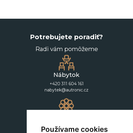
Potrebujete poradiť?
Radi vám pomôžeme
Nábytok
+420 311 604 161
nabytek@autronic.cz
Dekorácie
+420 311 604 182
Používame cookies