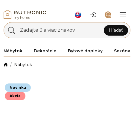
Zadajte 3 a viac znakov
Hľadať
Nábytok
Dekorácie
Bytové doplnky
Sezóna
Nábytok
Novinka
Akcia