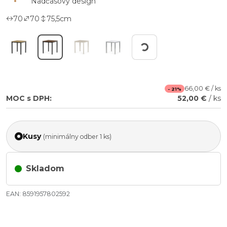
Nadčasový design
70
70
75,5
cm
Working...
66,00 € / ks
- 21%
MOC s DPH:
52,00 €
/ ks
Kusy
(minimálny odber 1 ks)
Skladom
EAN: 8591957802592