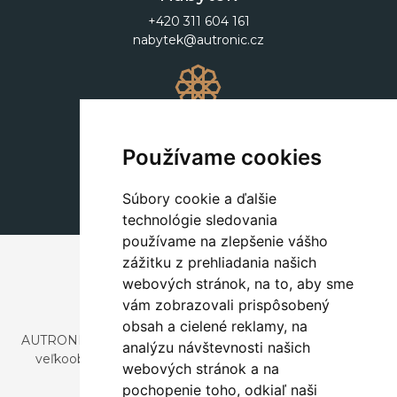
+420 311 604 161
nabytek@autronic.cz
Dekorácie
+420 311 604 182
Používame cookies
dekorace@autronic.cz
Súbory cookie a ďalšie
technológie sledovania
používame na zlepšenie vášho
zážitku z prehliadania našich
webových stránok, na to, aby sme
vám zobrazovali prispôsobený
obsah a cielené reklamy, na
AUTRONIC, s.r.o. je spoločnosť zaoberajúca sa dovozom a
analýzu návštevnosti našich
veľkoobchodným predajom dizajnového aj štýlového
webových stránok a na
nábytku a dekorácií.
pochopenie toho, odkiaľ naši