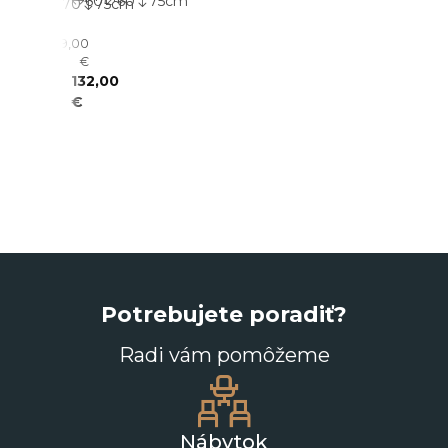
60
60
75
cm
206
110
70
75
cm
OLW2
79,00
- 24%
€
60,00
132,00
€
€
Potrebujete poradiť?
Radi vám pomôžeme
Nábytok