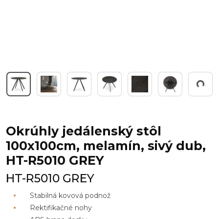
Working...
Okrúhly jedálenský stôl
100x100cm, melamín, sivý dub,
HT-R5010 GREY
HT-R5010 GREY
Stabilná kovová podnož
Rektifikačné nohy