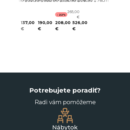
120
60
90
50
cm
90
160
76
cm
80
180
76
cm
90
160
76
cm
90
76
cm
R5624
GREY
265,00
- 22%
€
194,00
137,00
190,00
208,00
526,00
€
€
€
€
€
Potrebujete poradiť?
Radi vám pomôžeme
Nábytok