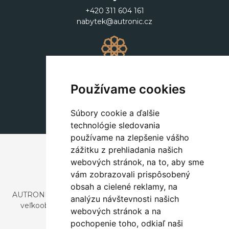
+420 311 604 161
nabytek@autronic.cz
Dekorácie
+420 311 604 182
Používame cookies
dekorace@autronic.cz
Súbory cookie a ďalšie
technológie sledovania
používame na zlepšenie vášho
zážitku z prehliadania našich
webových stránok, na to, aby sme
vám zobrazovali prispôsobený
obsah a cielené reklamy, na
AUTRONIC, s.r.o. je spoločnosť zaoberajúca sa dovozom a
analýzu návštevnosti našich
veľkoobchodným predajom dizajnového aj štýlového
webových stránok a na
nábytku a dekorácií.
pochopenie toho, odkiaľ naši