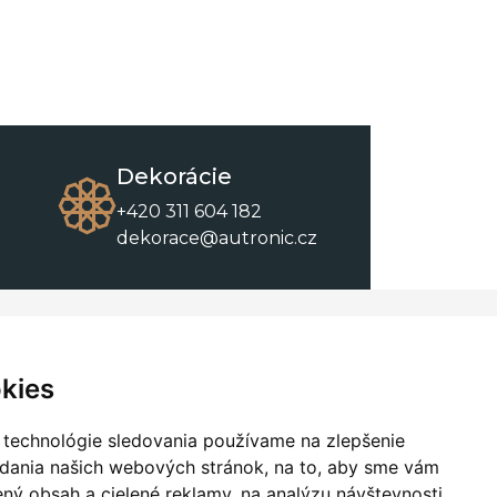
Dekorácie
+420 311 604 182
dekorace@autronic.cz
O spoločnosti
O nákupe
Kontakty
Obchodné podmienky
kies
O nás
Na stiahnutie
 technológie sledovania používame na zlepšenie
adania našich webových stránok, na to, aby sme vám
ný obsah a cielené reklamy, na analýzu návštevnosti