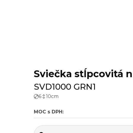
Sviečka stĺpcovitá n
SVD1000 GRN1
6
10
cm
MOC s DPH: