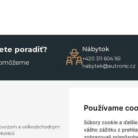
ete poradiť?
Nábytok
+420 311 604 161
pomôžeme
nabytek@autronic.cz
Používame coo
Súbory cookie a ďalšie
a dovozom a veľkoobchodným
vášho zážitku z prehli
orácií.
zobrazovali prispôsobe