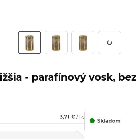
Working...
ižšia - parafínový vosk, bez
3,71 €
/ ks
Skladom