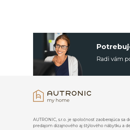
Potrebuj
Radi vám 
AUTRONIC, s.r.o. je spoločnosť zaoberajúca s
predajom dizajnového aj štýlového nábytku a dek