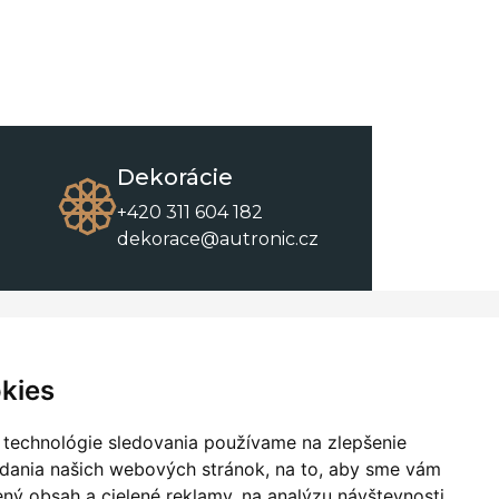
Dekorácie
+420 311 604 182
dekorace@autronic.cz
O spoločnosti
O nákupe
Kontakty
Obchodné podmienky
kies
O nás
Na stiahnutie
 technológie sledovania používame na zlepšenie
adania našich webových stránok, na to, aby sme vám
ný obsah a cielené reklamy, na analýzu návštevnosti