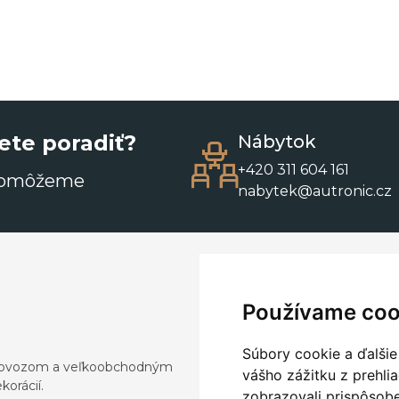
ete poradiť?
Nábytok
+420 311 604 161
pomôžeme
nabytek@autronic.cz
Používame coo
Súbory cookie a ďalšie
a dovozom a veľkoobchodným
vášho zážitku z prehli
orácií.
zobrazovali prispôsobe