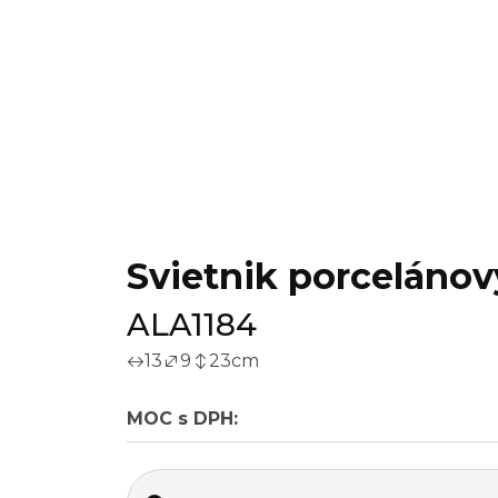
Svietnik porcelánový
ALA1184
13
9
23
cm
MOC s DPH: