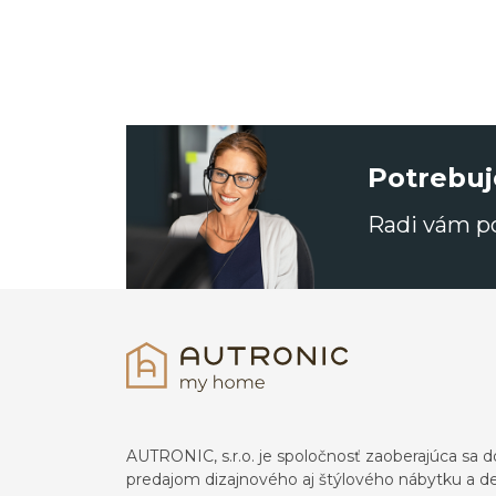
Potrebuj
Radi vám 
AUTRONIC, s.r.o. je spoločnosť zaoberajúca s
predajom dizajnového aj štýlového nábytku a dek