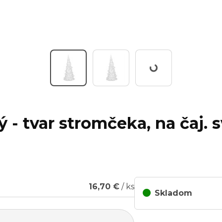
Working...
 - tvar stromčeka, na čaj. s
16,70 €
/ ks
Skladom