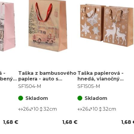
 -
Taška z bambusového
Taška papierová -
obený
papiera - auto s
hnedá, vianočný
 veľ. M
darčekmi, farba
motív, mix 2, veľ. M,
SF1504-M
SF1505-M
hnedá, veľ. M
cena za 1 ks
Skladom
Skladom
26
10
32
cm
26
10
32
cm
1,68 €
1,68 €
1,68 