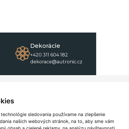
Dekorácie
+420 311 604 182
dekorace@autronic.cz
O spoločnosti
O nákupe
Kontakty
Obchodné podmienky
kies
O nás
Na stiahnutie
 technológie sledovania používame na zlepšenie
adania našich webových stránok, na to, aby sme vám
ný obsah a cielené reklamy, na analýzu návštevnosti