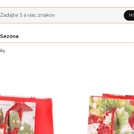
Zadajte 3 a viac znakov
Hľ
Sezóna
šky