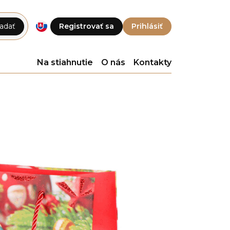
adať
Registrovať sa
Prihlásiť
Na stiahnutie
O nás
Kontakty