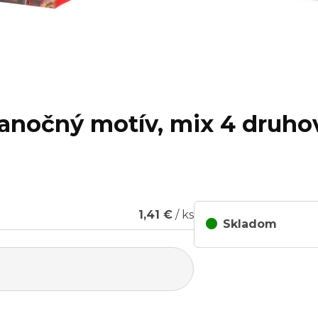
anočný motív, mix 4 druhov
1,41 €
/ ks
Skladom