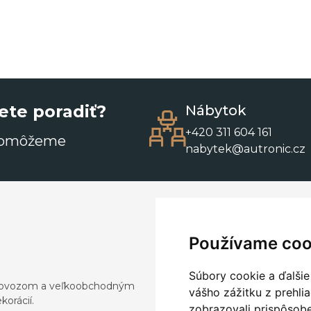
ete poradiť?
Nábytok
+420 311 604 161
pomôžeme
nabytek@autronic.cz
Používame coo
Súbory cookie a ďalšie
a dovozom a veľkoobchodným
vášho zážitku z prehli
orácií.
zobrazovali prispôsobe