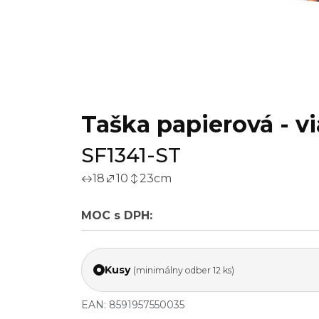
Taška papierová - vi
SF1341-ST
18
10
23
cm
MOC s DPH:
Kusy
(minimálny odber 12 ks)
EAN: 8591957550035