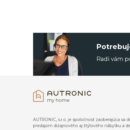
Potrebuj
Radi vám 
AUTRONIC, s.r.o. je spoločnosť zaoberajúca s
predajom dizajnového aj štýlového nábytku a dek