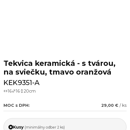
Tekvica keramická - s tvárou,
na sviečku, tmavo oranžová
KEK9351-A
16
16
20
cm
MOC s DPH:
29,00 €
/ ks
Kusy
(minimálny odber 2 ks)