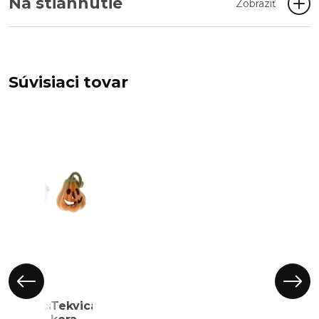
Na stiahnutie
Zobraziť
Súvisiaci tovar
Tekvica
Tekvica