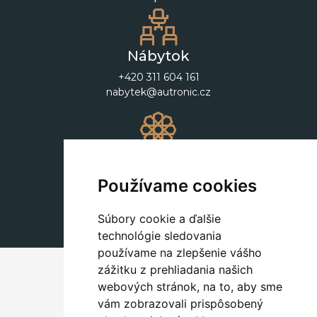
Nábytok
+420 311 604 161
nabytek@autronic.cz
Dekorácie
+420 311 604 182
Používame cookies
dekorace@autronic.cz
Súbory cookie a ďalšie
technológie sledovania
používame na zlepšenie vášho
zážitku z prehliadania našich
webových stránok, na to, aby sme
vám zobrazovali prispôsobený