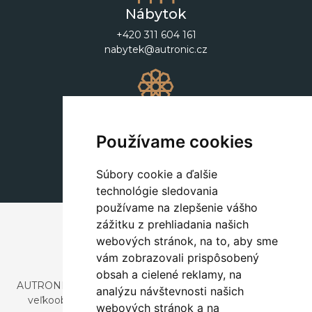
Nábytok
+420 311 604 161
nabytek@autronic.cz
Dekorácie
+420 311 604 182
Používame cookies
dekorace@autronic.cz
Súbory cookie a ďalšie
technológie sledovania
používame na zlepšenie vášho
zážitku z prehliadania našich
webových stránok, na to, aby sme
vám zobrazovali prispôsobený
obsah a cielené reklamy, na
AUTRONIC, s.r.o. je spoločnosť zaoberajúca sa dovozom a
analýzu návštevnosti našich
veľkoobchodným predajom dizajnového aj štýlového
webových stránok a na