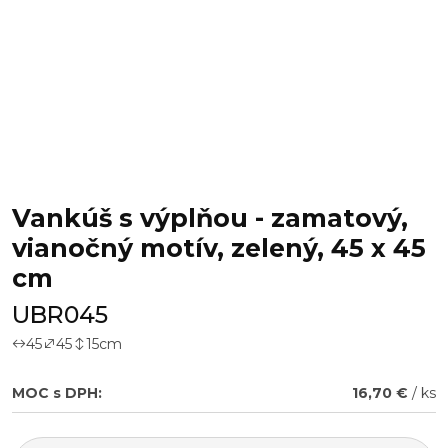
Vankúš s výplňou - zamatový,
vianočný motív, zelený, 45 x 45
cm
UBR045
45
45
15
cm
MOC s DPH:
16,70 €
/ ks