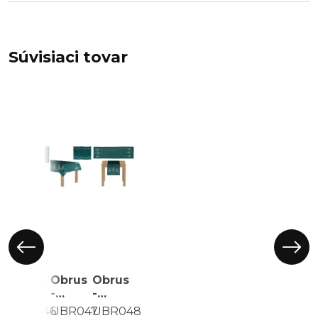
Súvisiaci tovar
Obrus
Obrus
Obrus
-
-
-
motív
motív
behúň,
UBR046
UBR047
UBR048