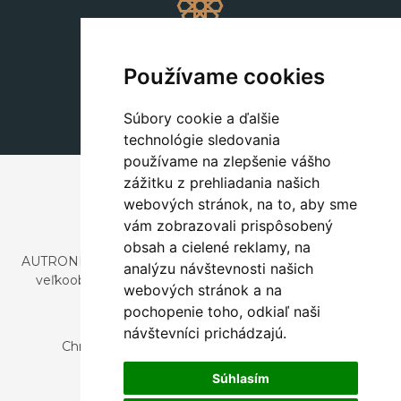
Dekorácie
+420 311 604 182
Používame cookies
dekorace@autronic.cz
Súbory cookie a ďalšie
technológie sledovania
používame na zlepšenie vášho
zážitku z prehliadania našich
webových stránok, na to, aby sme
vám zobrazovali prispôsobený
obsah a cielené reklamy, na
AUTRONIC, s.r.o. je spoločnosť zaoberajúca sa dovozom a
analýzu návštevnosti našich
veľkoobchodným predajom dizajnového aj štýlového
webových stránok a na
nábytku a dekorácií.
pochopenie toho, odkiaľ naši
Česká republika
návštevníci prichádzajú.
Chrustenice 270, 267 12 Loděnice u Berouna
Slovensko
Súhlasím
Nová 366, 032 02 Závažná Poruba