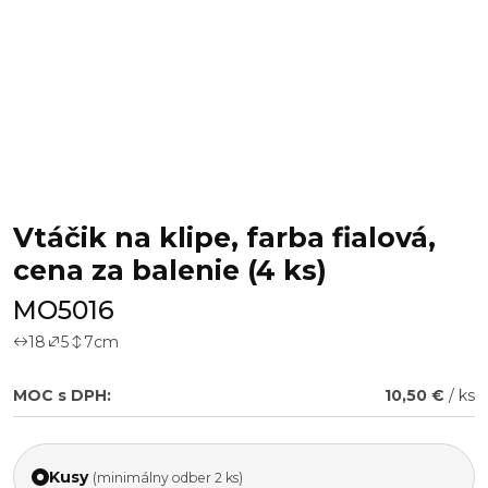
Vtáčik na klipe, farba fialová,
cena za balenie (4 ks)
MO5016
18
5
7
cm
MOC s DPH:
10,50 €
/ ks
Kusy
(minimálny odber 2 ks)