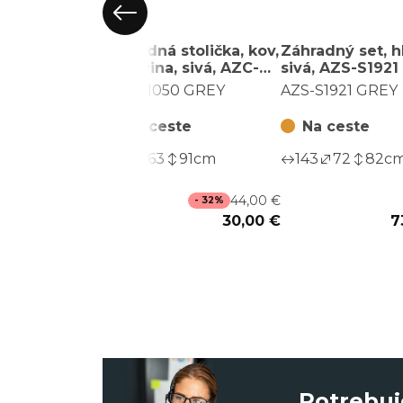
Záhradná stolička, kov,
Záhradný set, hl
sieťovina, sivá, AZC-
sivá, AZS-S1921
S1050 GREY
AZC-S1050 GREY
AZS-S1921 GREY
Na ceste
Na ceste
56
63
91
cm
143
72
82
c
44,00 €
- 32%
30,00 €
7
Potrebuj