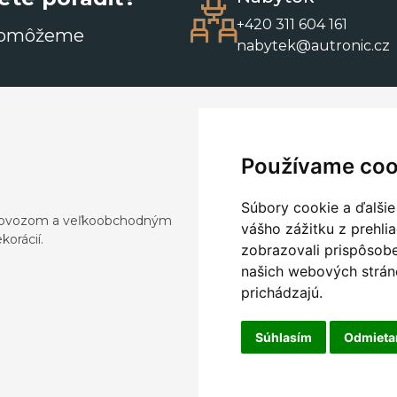
+420 311 604 161
pomôžeme
nabytek@autronic.cz
Používame coo
Súbory cookie a ďalšie
a dovozom a veľkoobchodným
vášho zážitku z prehli
orácií.
zobrazovali prispôsobe
našich webových stráno
prichádzajú.
Súhlasím
Odmiet