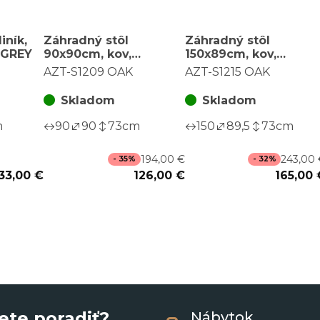
iník,
Záhradný stôl
Záhradný stôl
 GREY
90x90cm, kov,
150x89cm, kov,
polywood, hnedá,
polywood, hnedá,
AZT-S1209 OAK
AZT-S1215 OAK
AZT-S1209 OAK
AZT-S1215 OAK
Skladom
Skladom
m
90
90
73
cm
150
89,5
73
cm
194,00 €
243,00
- 35%
- 32%
33,00 €
126,00 €
165,00 
ete poradiť?
Nábytok