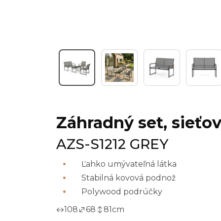
Záhradný set, sieťov
AZS-S1212 GREY
Ľahko umývateľná látka
Stabilná kovová podnož
Polywood podrúčky
108
68
81
cm