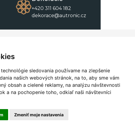
+420 311 604 182
dekorace@autronic.cz
O spoločnosti
O nákupe
Kontakty
Obchodné podmienky
kies
O nás
Na stiahnutie
 technológie sledovania používame na zlepšenie
adania našich webových stránok, na to, aby sme vám
ný obsah a cielené reklamy, na analýzu návštevnosti
k a na pochopenie toho, odkiaľ naši návštevníci
am
Zmeniť moje nastavenia