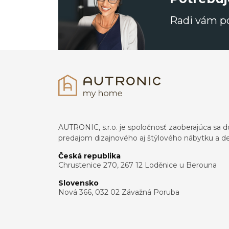
Radi vám 
AUTRONIC, s.r.o. je spoločnosť zaoberajúca s
predajom dizajnového aj štýlového nábytku a dek
Česká republika
Chrustenice 270, 267 12 Loděnice u Berouna
Slovensko
Nová 366, 032 02 Závažná Poruba