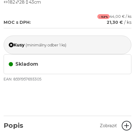
182
28
43
cm
44,00 € / ks
- 52%
MOC s DPH:
21,30 €
/ ks
Kusy
(minimálny odber 1 ks)
Skladom
EAN: 8591957693305
Popis
Zobraziť