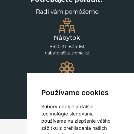
Radi vám pomôžeme
Nábytok
+420 311 604 161
nabytek@autronic.cz
Dekorácie
+420 311 604 182
Používame cookies
dekorace@autronic.cz
Súbory cookie a ďalšie
technológie sledovania
používame na zlepšenie vášho
zážitku z prehliadania našich