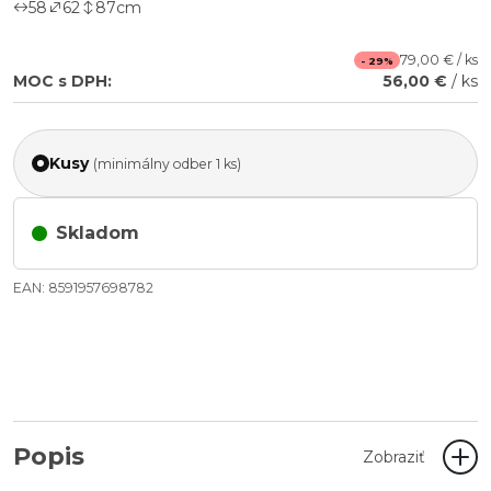
58
62
87
cm
79,00 € / ks
- 29%
MOC s DPH:
56,00 €
/ ks
Kusy
(minimálny odber 1 ks)
Skladom
EAN: 8591957698782
Popis
Zobraziť