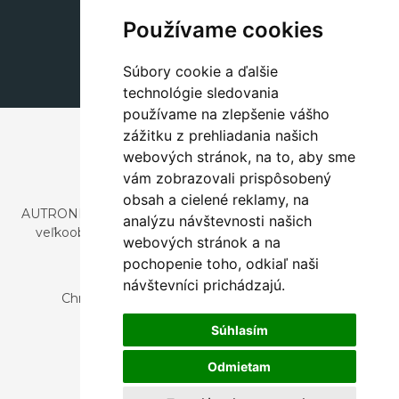
+420 311 604 182
Používame cookies
dekorace@autronic.cz
Súbory cookie a ďalšie
technológie sledovania
používame na zlepšenie vášho
zážitku z prehliadania našich
webových stránok, na to, aby sme
vám zobrazovali prispôsobený
obsah a cielené reklamy, na
AUTRONIC, s.r.o. je spoločnosť zaoberajúca sa dovozom a
analýzu návštevnosti našich
veľkoobchodným predajom dizajnového aj štýlového
webových stránok a na
nábytku a dekorácií.
pochopenie toho, odkiaľ naši
Česká republika
návštevníci prichádzajú.
Chrustenice 270, 267 12 Loděnice u Berouna
Slovensko
Súhlasím
Nová 366, 032 02 Závažná Poruba
Odmietam