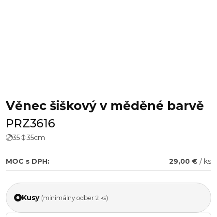
Věnec šiškový v měděné barvě
PRZ3616
35
35
cm
MOC s DPH:
29,00 €
/ ks
Kusy
(minimálny odber 2 ks)