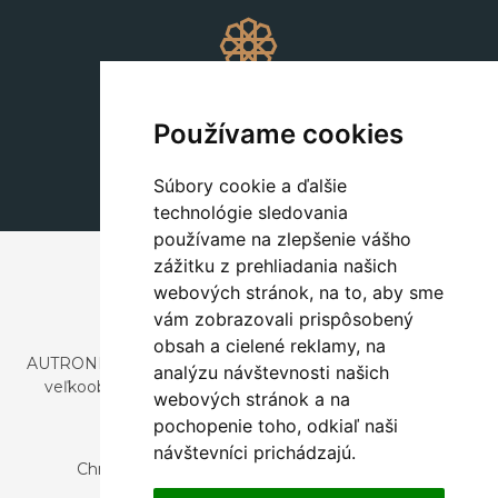
Dekorácie
+420 311 604 182
Používame cookies
dekorace@autronic.cz
Súbory cookie a ďalšie
technológie sledovania
používame na zlepšenie vášho
zážitku z prehliadania našich
webových stránok, na to, aby sme
vám zobrazovali prispôsobený
obsah a cielené reklamy, na
AUTRONIC, s.r.o. je spoločnosť zaoberajúca sa dovozom a
analýzu návštevnosti našich
veľkoobchodným predajom dizajnového aj štýlového
webových stránok a na
nábytku a dekorácií.
pochopenie toho, odkiaľ naši
Česká republika
návštevníci prichádzajú.
Chrustenice 270, 267 12 Loděnice u Berouna