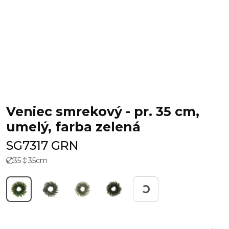
Veniec smrekový - pr. 35 cm,
umelý, farba zelená
SG7317 GRN
35
35
cm
Working...