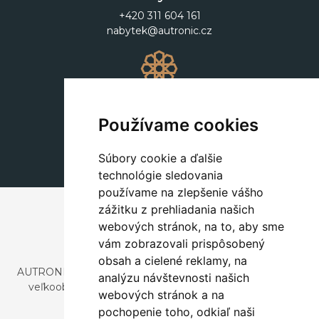
+420 311 604 161
nabytek@autronic.cz
Dekorácie
+420 311 604 182
Používame cookies
dekorace@autronic.cz
Súbory cookie a ďalšie
technológie sledovania
používame na zlepšenie vášho
zážitku z prehliadania našich
webových stránok, na to, aby sme
vám zobrazovali prispôsobený
obsah a cielené reklamy, na
AUTRONIC, s.r.o. je spoločnosť zaoberajúca sa dovozom a
analýzu návštevnosti našich
veľkoobchodným predajom dizajnového aj štýlového
webových stránok a na
nábytku a dekorácií.
pochopenie toho, odkiaľ naši