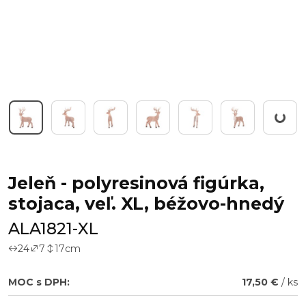
Working
Jeleň - polyresinová figúrka,
stojaca, veľ. XL, béžovo-hnedý
ALA1821-XL
24
7
17
cm
MOC s DPH:
17,50 €
/ ks