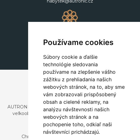
nabytek@autronic.cz
Dekorácie
+420 311 604 182
Používame cookies
dekorace@autronic.cz
Súbory cookie a ďalšie
technológie sledovania
používame na zlepšenie vášho
zážitku z prehliadania našich
webových stránok, na to, aby sme
vám zobrazovali prispôsobený
obsah a cielené reklamy, na
AUTRONIC, s.r.o. je spoločnosť zaoberajúca sa dovozom a
analýzu návštevnosti našich
veľkoobchodným predajom dizajnového aj štýlového
webových stránok a na
nábytku a dekorácií.
pochopenie toho, odkiaľ naši
Česká republika
návštevníci prichádzajú.
Chrustenice 270, 267 12 Loděnice u Berouna