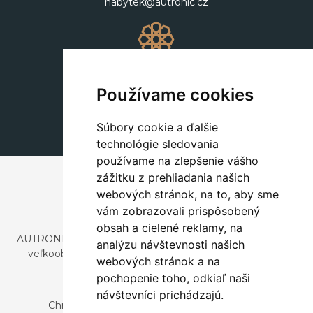
nabytek@autronic.cz
Dekorácie
+420 311 604 182
Používame cookies
dekorace@autronic.cz
Súbory cookie a ďalšie
technológie sledovania
používame na zlepšenie vášho
zážitku z prehliadania našich
webových stránok, na to, aby sme
vám zobrazovali prispôsobený
obsah a cielené reklamy, na
AUTRONIC, s.r.o. je spoločnosť zaoberajúca sa dovozom a
analýzu návštevnosti našich
veľkoobchodným predajom dizajnového aj štýlového
webových stránok a na
nábytku a dekorácií.
pochopenie toho, odkiaľ naši
Česká republika
návštevníci prichádzajú.
Chrustenice 270, 267 12 Loděnice u Berouna