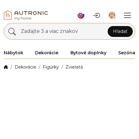
Zadajte 3 a viac znakov
Hľadať
Nábytok
Dekorácie
Bytové doplnky
Sezóna
Dekorácie
Figúrky
Zvieratá