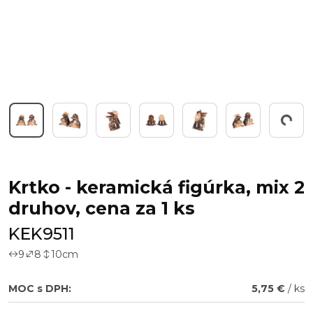
Working...
Krtko - keramická figúrka, mix 2
druhov, cena za 1 ks
KEK9511
9
8
10
cm
MOC s DPH:
5,75 €
/ ks