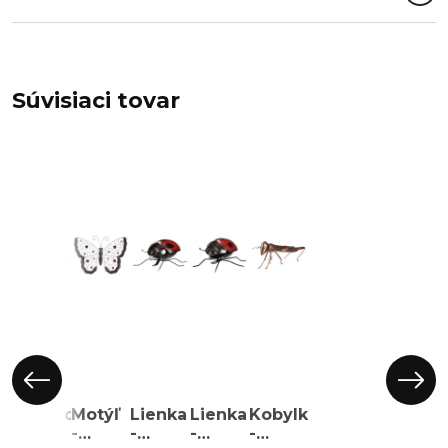
Súvisiaci tovar
Mravec
Motýľ
Lienka
Lienka
Kobylka
-
-
-
-
-