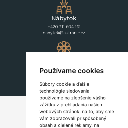
Nábytok
+420 311 604 161
nabytek@autronic.cz
Dekorácie
+420 311 604 182
Používame cookies
dekorace@autronic.cz
Súbory cookie a ďalšie
technológie sledovania
používame na zlepšenie vášho
zážitku z prehliadania našich
webových stránok, na to, aby sme
vám zobrazovali prispôsobený
obsah a cielené reklamy, na