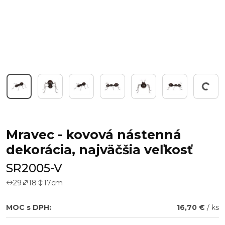
Working...
Mravec - kovová nástenná
dekorácia, najväčšia veľkosť
SR2005-V
29
18
17
cm
MOC s DPH:
16,70 €
/ ks